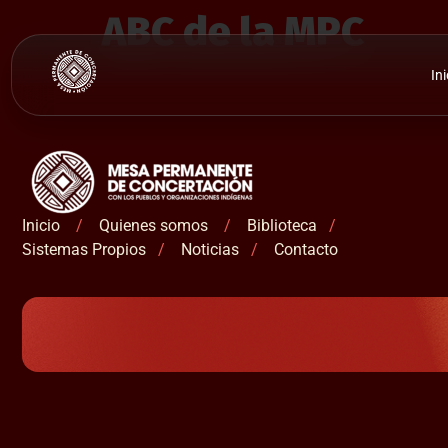
ABC de la MPC
Ini
Inicio
/
Quienes somos
/
Biblioteca
/
Sistemas Propios
/
Noticias
/
Contacto