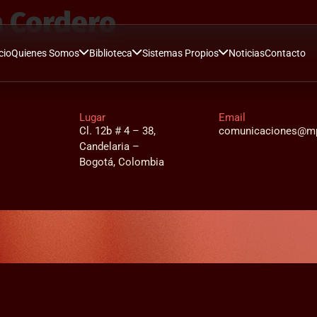
a Cordero
cio
Quienes Somos
Biblioteca
Sistemas Propios
Noticias
Contacto
Lugar
Email
Cl. 12b # 4 – 38,
comunicaciones@mp
Candelaria –
Bogotá, Colombia