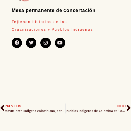
Mesa permanente de concertación
Tejiendo historias de las
Organizaciones y Pueblos Indígenas
PREVIOUS
NEXT
Movimiento Indígena colombiano, a través de la Mesa Permanente de Concertación, y amparados en la fuerza de nuestro saber ancestral, queremos enunciar nuestro más firme respaldo al Ministro Juan David Correa por su compromiso con la autonomía y la libre determinación de los Pueblos Indígenas.
Pueblos Indígenas de Colombia en Concentración Permanente para Defender la Reforma Pensional