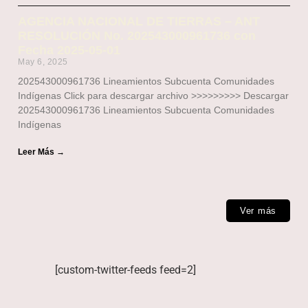
AGENCIA NACIONAL DE TIERRAS – ANT
RESOLUCIÓN No. 202543000961736 con
Fecha 2025-05-01
May 6, 2025
202543000961736 Lineamientos Subcuenta Comunidades
Indígenas Click para descargar archivo >>>>>>>>> Descargar
202543000961736 Lineamientos Subcuenta Comunidades
Indígenas
Leer Más →
Ver más
[custom-twitter-feeds feed=2]