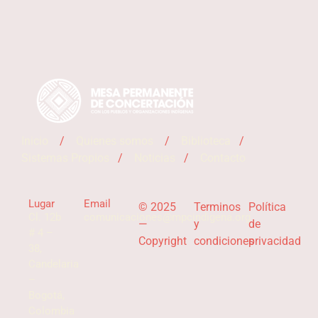
Inicio
/
Quienes somos
/
Biblioteca
/
Sistemas Propios
/
Noticias
/
Contacto
Lugar
Email
© 2025
Terminos
Política
Cl. 12b
comunicaciones@mpcindigena.org
—
y
de
# 4 –
Copyright
condiciones
privacidad
38,
Candelaria
–
Bogotá,
Colombia