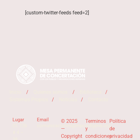
[custom-twitter-feeds feed=2]
Inicio
/
Quienes somos
/
Biblioteca
/
Sistemas Propios
/
Noticias
/
Contacto
Lugar
Email
© 2025
Terminos
Política
Cl. 12b
comunicaciones@mpcindigena.org
—
y
de
# 4 –
Copyright
condiciones
privacidad
38,